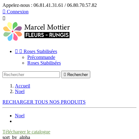
Appelez-nous :
06.81.41.31.61 / 06.80.70.57.82

Connexion



Roses Stabilisées
Précommande
Roses Stabilisées

Rechercher
Accueil
Noel
RECHARGER TOUS NOS PRODUITS
Noel
Télécharger le catalogue
sort_by_alpha